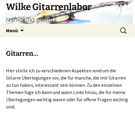
Zum
Wilke Gitarrenlabor
Inhalt
rethinking guitars
springen
Suchen
Menü
nach:
Gitarren…
Hier stelle ich zu verschiedenen Aspekten rund um die
Gitarre Überlegungen vor, die für manche, die mit Gitarren
zu tun haben, interessant sein können. Zu den einzelnen
Themen füge ich dann und wann Links hinzu, die für meine
Überlegungen wichtig waren oder für offene Fragen wichtig
sind.