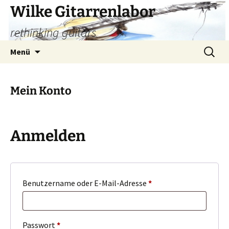
Zum
Wilke Gitarrenlabor
Inhalt
rethinking guitars
springen
Suchen
Menü
nach:
Mein Konto
Anmelden
Erforderlich
Benutzername oder E-Mail-Adresse
*
Erforderlich
Passwort
*