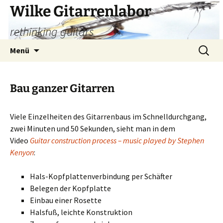
Zum
Wilke Gitarrenlabor
Inhalt
rethinking guitars
springen
Suchen
Menü
nach:
Bau ganzer Gitarren
Viele Einzelheiten des Gitarrenbaus im Schnelldurchgang,
zwei Minuten und 50 Sekunden, sieht man in dem
Video
Guitar construction process – music played by Stephen
Kenyon
:
Hals-Kopfplattenverbindung per Schäfter
Belegen der Kopfplatte
Einbau einer Rosette
Halsfuß, leichte Konstruktion