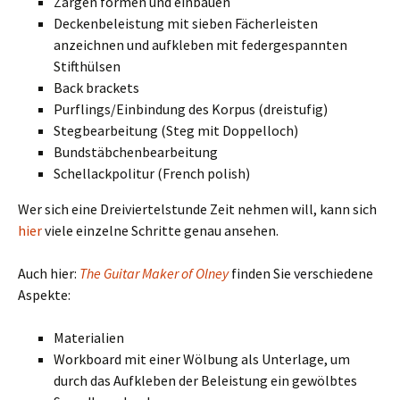
Zargen formen und einbauen
Deckenbeleistung mit sieben Fächerleisten
anzeichnen und aufkleben mit federgespannten
Stifthülsen
Back brackets
Purflings/Einbindung des Korpus (dreistufig)
Stegbearbeitung (Steg mit Doppelloch)
Bundstäbchenbearbeitung
Schellackpolitur (French polish)
Wer sich eine Dreiviertelstunde Zeit nehmen will, kann sich
hier
viele einzelne Schritte genau ansehen.
Auch hier:
The Guitar Maker of Olney
finden Sie verschiedene
Aspekte:
Materialien
Workboard mit einer Wölbung als Unterlage, um
durch das Aufkleben der Beleistung ein gewölbtes